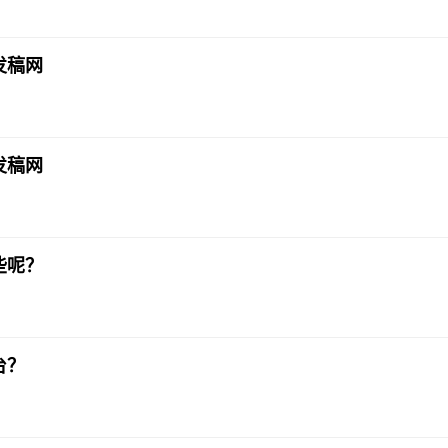
发稿网
发稿网
些呢？
台？