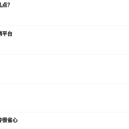
几点？
销平台
？
传很省心